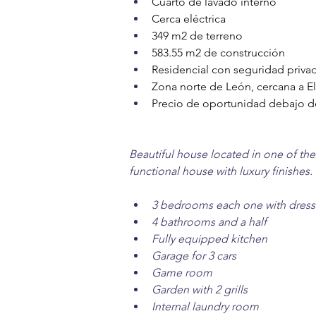
Cuarto de lavado interno 
Cerca eléctrica 
349 m2 de terreno 
583.55 m2 de construcción 
Residencial con seguridad privad
Zona norte de León, cercana a El 
Precio de oportunidad debajo de
Beautiful house located in one of the
functional house with luxury finishes. 
3 bedrooms each one with dress
4 bathrooms and a half 
Fully equipped kitchen 
Garage for 3 cars 
Game room 
Garden with 2 grills 
Internal laundry room 